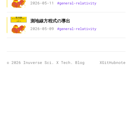
2026-05-11
#
general-relativity
測地線方程式の導出
2026-05-09
#
general-relativity
©
2026
Inuverse Sci. X Tech. Blog
X
GitHub
note