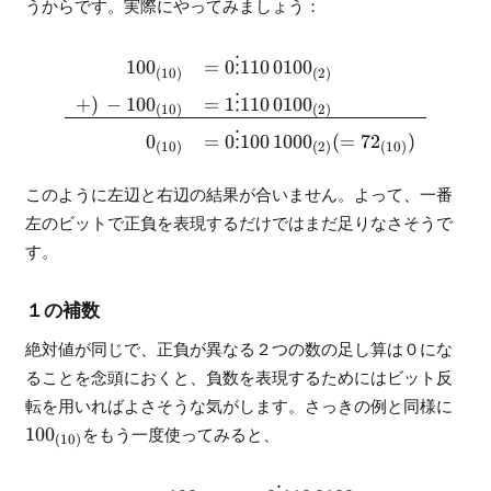
うからです。実際にやってみましょう：
\begin{array}{rl} 100_{(10
10
0
=
0
⋮
110
010
0
(
10
)
(
2
)
+
)
−
10
0
=
1
⋮
110
010
0
(
10
)
(
2
)
0
=
0
⋮
100
100
0
(
=
7
2
)
(
10
)
(
2
)
(
10
)
このように左辺と右辺の結果が合いません。よって、一番
左のビットで正負を表現するだけではまだ足りなさそうで
す。
１の補数
絶対値が同じで、正負が異なる２つの数の足し算は０にな
ることを念頭におくと、負数を表現するためにはビット反
100_
転を用いればよさそうな気がします。さっきの例と同様に
10
0
をもう一度使ってみると、
(
10
)
\begin{array}{rl} 100_{(10