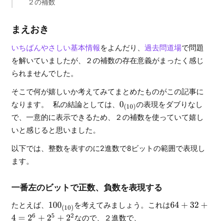
２の補数
まえおき
いちばんやさしい基本情報
をよんだり、
過去問道場
で問題
を解いていましたが、２の補数の存在意義がまったく感じ
られませんでした。
そこで何が嬉しいか考えてみてまとめたものがこの記事に
0_{(10)}
なります。 私の結論としては、
0
の表現をダブりなし
(
10
)
で、一意的に表示できるため、２の補数を使っていて嬉し
いと感じると思いました。
以下では、整数を表すのに2進数で8ビットの範囲で表現し
ます。
一番左のビットで正数、負数を表現する
100_{(10)}
64
たとえば、
10
0
を考えてみましょう。これは
64
+
32
+
(
10
)
+
6
5
2
4
=
2
+
2
+
2
なので、２進数で、