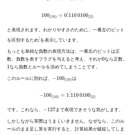
32
+
100_{(10)} = 0\vdots110\,0
4
10
0
=
0
⋮
110
010
0
(
10
)
(
2
)
=
2^6
と表現されます。わかりやすさのために、一番左のビット
+
\vdots
を区別するため
⋮
を表示しています。
2^5
+
もっとも単純な負数の表現方法は、一番左のビットは正
2^2
0
1
数、負数を表すフラグを与えると考え、それが
0
なら正数、
1
なら負数とルールを決めてしまうことです。
-100_{(10)}
このルールに則れば、
−
10
0
は
(
10
)
- 100_{(10)} = 1\vdots110\
−
10
0
=
1
⋮
110
010
0
(
10
)
(
2
)
-127
です。これなら、
−
127
まで表現できそうな気がします。
しかしながら実際はうまくいきません。なぜなら、このル
ールのまま足し算を実行すると、計算結果が破綻してしま