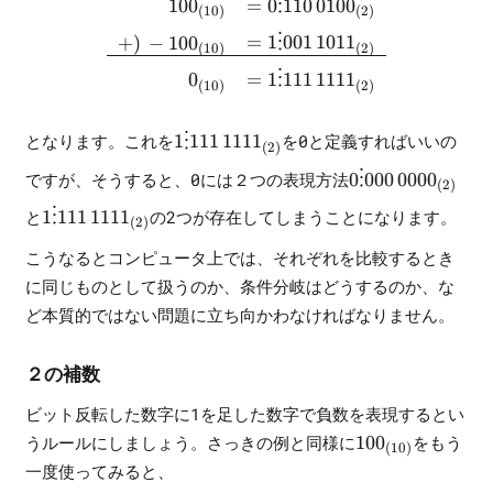
10
0
=
0
⋮
110
010
0
(
10
)
(
2
)
+
)
−
10
0
=
1
⋮
001
101
1
(
10
)
(
2
)
0
=
1
⋮
111
111
1
(
10
)
(
2
)
1\vdots111\,1111_{(2)}
となります。これを
1
⋮
111
111
1
を0と定義すればいいの
(
2
)
0\vdots000\,000
ですが、そうすると、0には２つの表現方法
0
⋮
000
000
0
(
2
)
1\vdots111\,1111_{(2)}
と
1
⋮
111
111
1
の2つが存在してしまうことになります。
(
2
)
こうなるとコンピュータ上では、それぞれを比較するとき
に同じものとして扱うのか、条件分岐はどうするのか、な
ど本質的ではない問題に立ち向かわなければなりません。
２の補数
ビット反転した数字に1を足した数字で負数を表現するとい
100_{(10)}
うルールにしましょう。さっきの例と同様に
10
0
をもう
(
10
)
一度使ってみると、