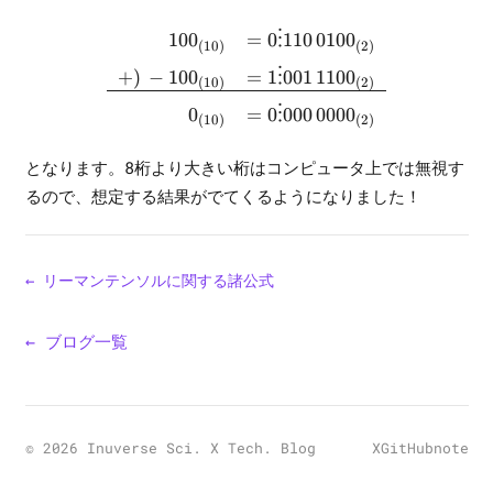
\begin{array}{rl} 100_{(10
10
0
=
0
⋮
110
010
0
(
10
)
(
2
)
+
)
−
10
0
=
1
⋮
001
110
0
(
10
)
(
2
)
0
=
0
⋮
000
000
0
(
10
)
(
2
)
となります。8桁より大きい桁はコンピュータ上では無視す
るので、想定する結果がでてくるようになりました！
←
リーマンテンソルに関する諸公式
← ブログ一覧
©
2026
Inuverse Sci. X Tech. Blog
X
GitHub
note